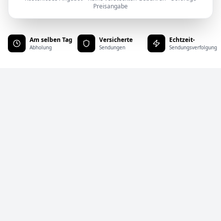
Preisangabe
Am selben Tag
Versicherte
Echtzeit-
Abholung
Sendungen
Sendungsverfolgung
Direkt-/Expresstransport
Bei einem Komplettladungstransport
steht das gesamte Fahrzeug exklusiv
für Ihre Sendung zur Verfügung. Wir